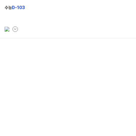
수능
D-103
학원소개
모집안내
브랜드 소개
N수 모집
입시설명회&공개특강
2027 반수반
최상위
N
2027 N수 정규반
재학생 모집
2026 썸머스쿨
N
2027 재학생 정규반