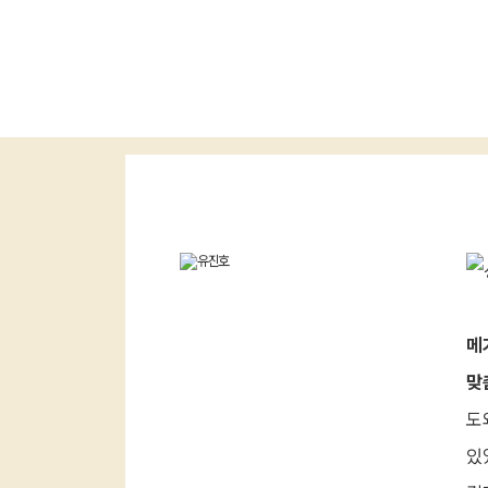
자연계
최상위
메
맞
도
있