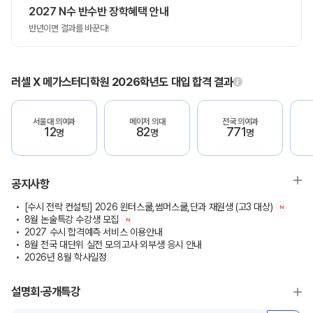
2027 N수 반수반 장학혜택 안내
반년이면 결과를 바꾼다!
러셀 X 메가스터디학원 2026학년도 대입 합격 결과
서울대 의예과
메이저 의대
전국 의예과
12
82
771
명
명
명
공지사항
[수시 전략 컨설팅] 2026 윈터스쿨,썸머스쿨,단과 재원생 (고3 대상)
N
8월 논술특강 수강생 모집
N
2027 수시 합격예측 서비스 이용안내
8월 전국 대단위 실전 모의고사 외부생 응시 안내
2026년 8월 학사일정
설명회·공개특강