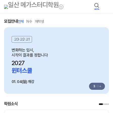
BETA
모집안내
전체
N수
재학생
고3·고2·고1
변화하는 입시,
시작이 결과를 정합니다
2027
윈터스쿨
01. 04(월) 개강
+
3
/
8
학원소식