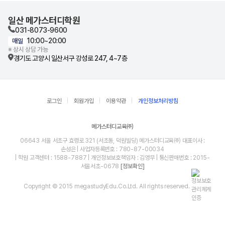
일산 메가스터디학원
031-8073-9600
10:00~20:00
매일
※ 상시 상담 가능
경기도 고양시 일산서구 강성로 247, 4~7층
로그인
회원가입
이용약관
개인정보처리방침
메가스터디교육㈜
06643 서울 서초구 효령로 321 (서초동, 덕원빌딩) 메가스터디교육㈜ 대표이사 :
손성은 | 사업자등록번호 : 780-87-00034
| 학원 고객센터 : 1588-7887 | 개인정보보호책임자 : 김영무 | 통신판매번호 : 2015-
서울서초-0678
[정보확인]
Copyright © 2015 megastudyEdu.Co.Ltd. All rights reserved.