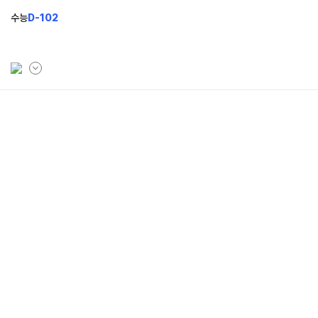
수능
D-102
학원소개
모집안내
브랜드 소개
N수 모집
입시설명회&공개특강
2027 반수반
N
2027 N수 정규반
재학생 모집
2026 썸머스쿨
N
2027 재학생 정규반