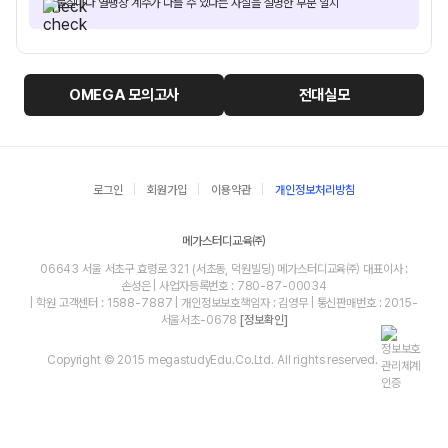
물질마다 열팽창 계수가 다를 수 있다는 사실을 설명한 부분 일치
OMEGA
모의고사
전대실모
로그인
회원가입
이용약관
개인정보처리방침
메가스터디교육㈜
06643 서울 서초구 효령로 321 (서초동, 덕원빌딩) 메가스터디교육㈜ 대표이사 :
손성은 | 사업자등록번호 : 780-87-00034
| 학원 고객센터 : 1588-7887 | 개인정보보호책임자 : 김영무 | 통신판매번호 : 2015-
서울서초-0678
[정보확인]
Copyright © 2015 megastudyEdu.Co.Ltd. All rights reserved.
blog
youtube
insta