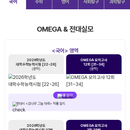
국어
수학
영어
사회탐구
과학탐구
OMEGA & 전대실모
<국어> 영역
2026학년도
OMEGA 모의고사
대학수학능력시험 [22~26]
12회 [31~34]
(문학)
(문학)
작품 일치!
현대시 <감나무 그늘 아래> 작품 일치
2026학년도
OMEGA 모의고사
대학수학능력시험 37번
3회 38번