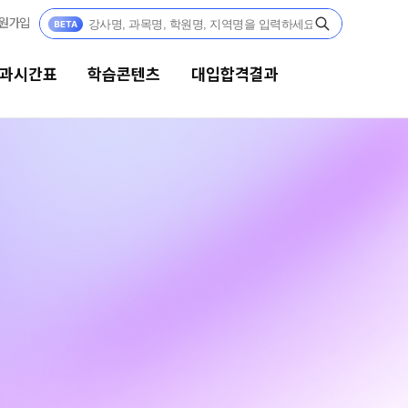
원가입
과시간표
학습콘텐츠
대입합격결과
텐츠
대입합격결과
사
대입 합격의 주인공
N
츠 한눈에 보기
수능 만점자 Story
N
 모의고사
재수 성공 스토리
N
위 실전 모의고사
 더 프리미엄 모의고사
 모의고사
젠
과학 학평 대비