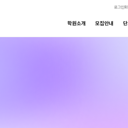
로그인
회
학원소개
모집안내
단
단과시간표
학습콘
고3·N수 시간표
모의고
5월 정규·특강 단과
학습 콘텐
N
OMEGA
N수 시간표
전국 대단
5월 AM단과
메가X대성
6월 AM단과
N
ALPHA
반수 특강
N
수학 아이
고1·고2·고3 시간표
통합사회·