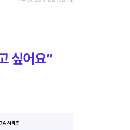
** 국/수/탐2 만점 및 영/한 1등급 기준
고 싶어요”
GA 시리즈