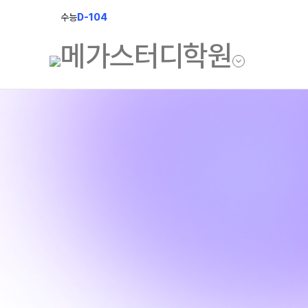
수능
D-104
학원소개
모집안내
브랜드 소개
N수 모집
입시설명회&공개특강
2027 반수반
N
2027 N수 정규반
재학생 모집
2026 썸머스쿨
N
2027 재학생 정규반