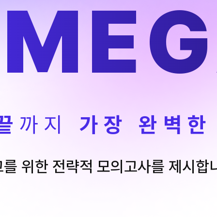
OMEG
2026 수
5~6월 기말고사 대비 강좌
N
썸머특강
재원생 
N
메가패스
메가 스마
실시간 질
끝
까지
가장 완벽한
를 위한 전략적 모의고사를 제시합