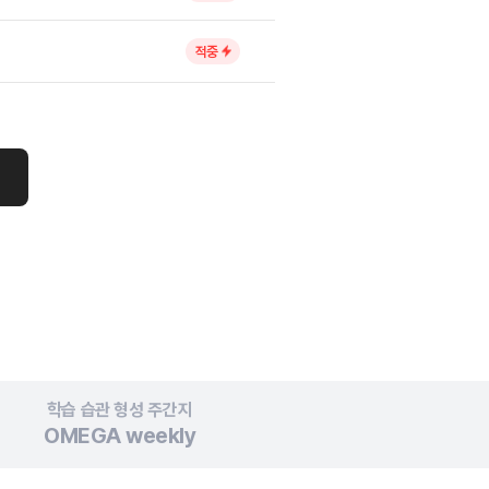
적중
학습 습관 형성
주간지
OMEGA
weekly