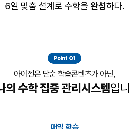
6일 맞춤 설계로 수학을
완성
하다.
2026 수
5~6월 기말고사 대비 강좌
N
썸머특강
재원생 
N
메가패스
메가 스마
실시간 질
Point 01
아이젠은 단순 학습콘텐츠가 아닌,
나의 수학 집중 관리
시스템
입니
매일 학습