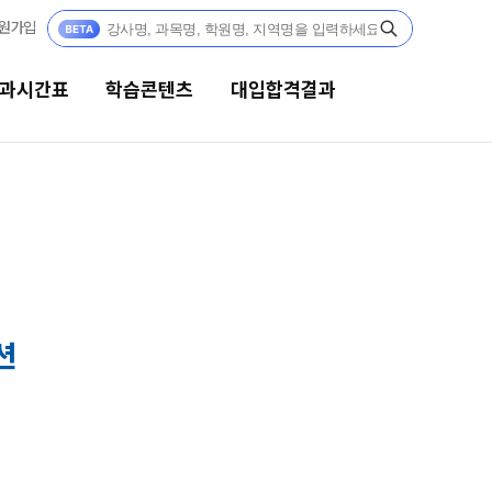
원가입
과시간표
학습콘텐츠
대입합격결과
텐츠
대입합격결과
사
대입 합격의 주인공
N
츠 한눈에 보기
수능 만점자 Story
N
 모의고사
재수 성공 스토리
N
션
위 실전 모의고사
 더 프리미엄 모의고사
 모의고사
젠
과학 학평 대비