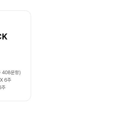
CK
 408문항)
 X 6주
6주