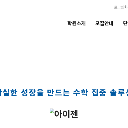
로그인
회
학원소개
모집안내
단
단과시간표
학습콘
고3·N수 시간표
모의고
5월 정규·특강 단과
학습 콘텐
N
OMEGA
N수 시간표
확실한 성장을 만드는 수학 집중 솔루
전국 대단
5월 AM단과
메가X대성
6월 AM단과
N
ALPHA
반수 특강
N
수학 아이
고1·고2·고3 시간표
통합사회·