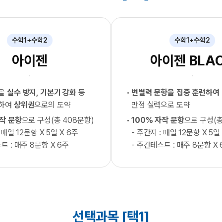
수학1+수학2
수학1+수학2
아이젠
아이젠 BLA
형을
실수 방지, 기본기 강화
등
변별력 문항을 집중 훈련하여
련하여
상위권
으로의 도약
만점 실력으로 도약
자작 문항
으로 구성(총 408문항)
100% 자작 문항
으로 구성(총
 매일 12문항 X 5일 X 6주
- 주간지 : 매일 12문항 X 5일
트 : 매주 8문항 X 6주
- 주간테스트 : 매주 8문항 X 
선택과목 [택1]