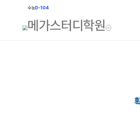
수능
D-104
학원소개
모집안내
브랜드 소개
N수 모집
입시설명회&공개특강
2027 반수반
N
2027 N수 정규반
재학생 모집
2026 썸머스쿨
N
2027 재학생 정규반