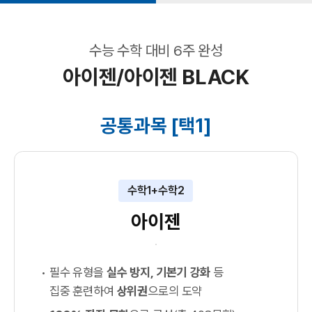
수능 수학 대비 6주 완성
아이젠/아이젠 BLACK
공통과목 [택1]
수학1+수학2
아이젠
필수 유형을
실수 방지, 기본기 강화
등
집중 훈련하여
상위권
으로의 도약