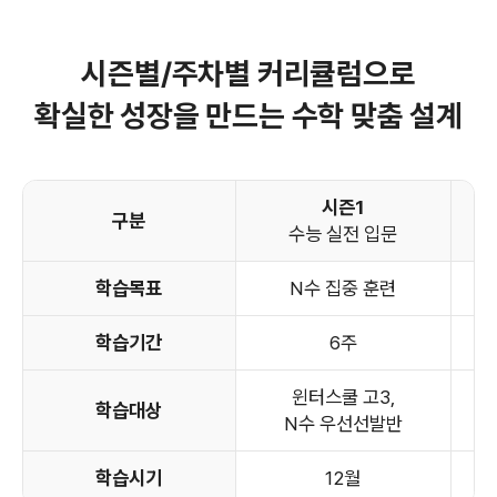
시즌별/주차별 커리큘럼으로
확실한 성장을 만드는 수학 맞춤 설계
시즌1
구분
수능 실전 입문
학습목표
N수 집중 훈련
학습기간
6주
윈터스쿨 고3,
학습대상
N수 우선선발반
학습시기
12월