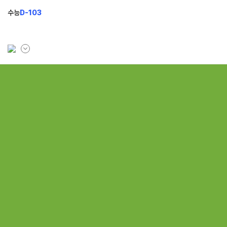
수능
D-103
학원소개
모집안내
브랜드 소개
N수 모집
입시설명회&공개특강
2027 반수반
N
2027 N수 정규반
재학생 모집
2026 썸머스쿨
N
2027 재학생 정규반