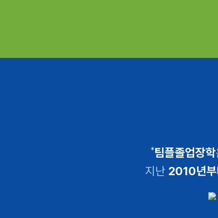
*
팀플졸업장학
지난
2010년