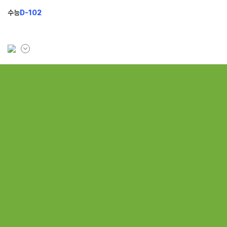
수능
D-102
학원소개
모집안내
브랜드 소개
N수 모집
입시설명회&공개특강
2027 반수반
N
2027 N수 정규반
재학생 모집
2026 썸머스쿨
N
2027 재학생 정규반